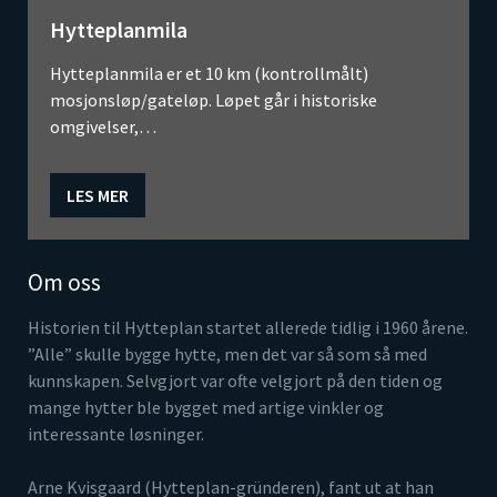
Hytteplanmila
Hytteplanmila er et 10 km (kontrollmålt)
mosjonsløp/gateløp. Løpet går i historiske
omgivelser,…
LES MER
Om oss
Historien til Hytteplan startet allerede tidlig i 1960 årene.
”Alle” skulle bygge hytte, men det var så som så med
kunnskapen. Selvgjort var ofte velgjort på den tiden og
mange hytter ble bygget med artige vinkler og
interessante løsninger.
Arne Kvisgaard (Hytteplan-gründeren), fant ut at han