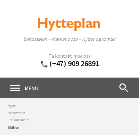
Skip
to
content
Beitostølen – Markahøvda – Hytter og tomter
Ta kontakt med oss
(+47) 909 26891
phone
search
MENU
Hjem
Beitostølen
Jotunheimen
Bitihorn