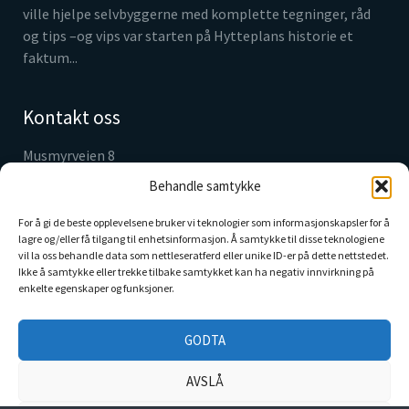
ville hjelpe selvbyggerne med komplette tegninger, råd
og tips –og vips var starten på Hytteplans historie et
faktum...
Kontakt oss
Musmyrveien 8
3520 Jevnaker
Behandle samtykke
Tlf. 61 31 05 30
info@hytteplan.no
For å gi de beste opplevelsene bruker vi teknologier som informasjonskapsler for å
lagre og/eller få tilgang til enhetsinformasjon. Å samtykke til disse teknologiene
vil la oss behandle data som nettleseratferd eller unike ID-er på dette nettstedet.
Webcam Markahøvda
Ikke å samtykke eller trekke tilbake samtykket kan ha negativ innvirkning på
enkelte egenskaper og funksjoner.
Sjekk vær, utsikt og se live fra området HER
GODTA
AVSLÅ