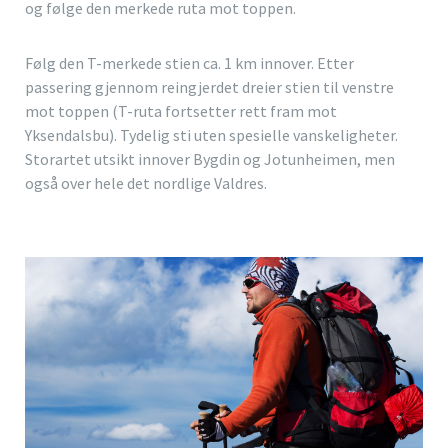
og følge den merkede ruta mot toppen.
Følg den T-merkede stien ca. 1 km innover. Etter
passering gjennom reingjerdet dreier stien til venstre
mot toppen (T-ruta fortsetter rett fram mot
Yksendalsbu). Tydelig sti uten spesielle vanskeligheter.
Storartet utsikt innover Bygdin og Jotunheimen, men
også over hele det nordlige Valdres.