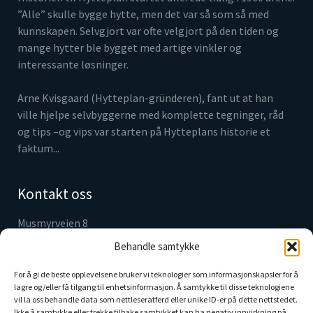
”Alle” skulle bygge hytte, men det var så som så med
kunnskapen. Selvgjort var ofte velgjort på den tiden og
mange hytter ble bygget med artige vinkler og
interessante løsninger.
Arne Kvisgaard (Hytteplan-gründeren), fant ut at han
ville hjelpe selvbyggerne med komplette tegninger, råd
og tips –og vips var starten på Hytteplans historie et
faktum...
Kontakt oss
Musmyrveien 8
3520 Jevnaker
Behandle samtykke
Tlf. 61 31 05 30
info@hytteplan.no
For å gi de beste opplevelsene bruker vi teknologier som informasjonskapsler for å
lagre og/eller få tilgang til enhetsinformasjon. Å samtykke til disse teknologiene
vil la oss behandle data som nettleseratferd eller unike ID-er på dette nettstedet.
Ikke å samtykke eller trekke tilbake samtykket kan ha negativ innvirkning på