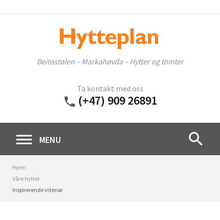
Skip
to
content
Beitostølen – Markahøvda – Hytter og tomter
Ta kontakt med oss
(+47) 909 26891
phone
search
MENU
Hjem
Våre hytter
Inspirerende interiør