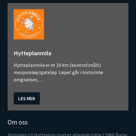
Hytteplanmila
Hytteplanmila er et 10 km (kontrollmålt)
mosjonsløp/gateløp. Løpet går i historiske
omgivelser,…
LES MER
Om oss
Historien til Hytteplan startet allerede tidlig i 1960 årene.