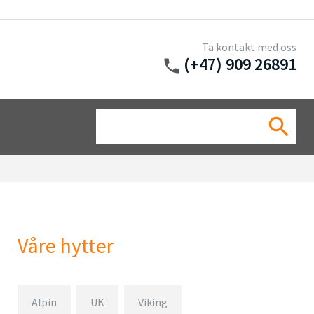
Ta kontakt med oss
(+47) 909 26891
phone
Sea
search
for:
Våre hytter
Alpin
UK
Viking