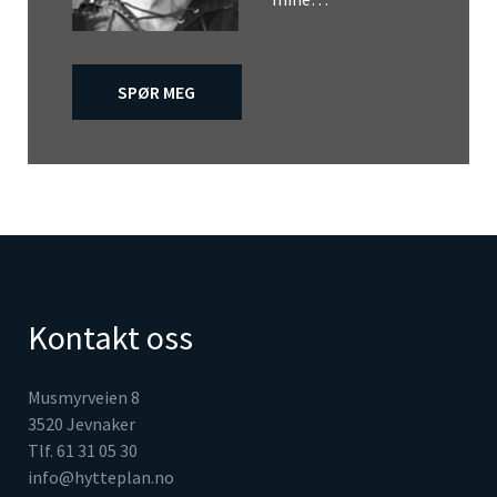
SPØR MEG
Kontakt oss
Musmyrveien 8
3520 Jevnaker
Tlf. 61 31 05 30
info@hytteplan.no