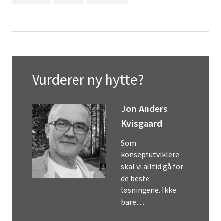
Vurderer ny hytte?
Jon Anders
Kvisgaard
Som
konseptutviklere
skal vi alltid gå for
de beste
løsningene. Ikke
bare…