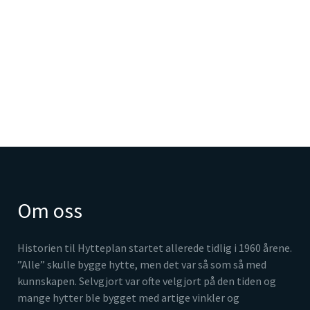
Om oss
Historien til Hytteplan startet allerede tidlig i 1960 årene.
”Alle” skulle bygge hytte, men det var så som så med
kunnskapen. Selvgjort var ofte velgjort på den tiden og
mange hytter ble bygget med artige vinkler og