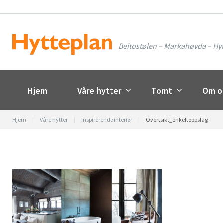
Skip
to
content
Beitostølen – Markahøvda – Hyt
Hjem
Våre hytter
Tomt
Om o
Hjem
|
Våre hytter
|
Inspirerende interiør
|
Overtsikt_enkeltoppslag