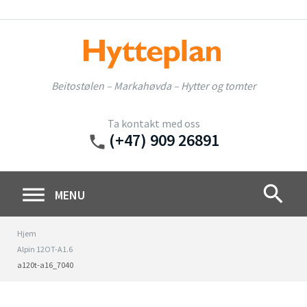
Skip
to
content
Beitostølen – Markahøvda – Hytter og tomter
Ta kontakt med oss
(+47) 909 26891
phone
search
MENU
Hjem
Alpin 12OT-A1.6
a120t-a16_7040