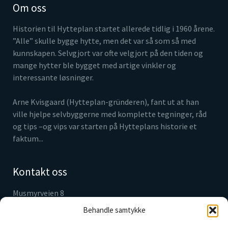
Om oss
Historien til Hytteplan startet allerede tidlig i 1960 årene.
”Alle” skulle bygge hytte, men det var så som så med
kunnskapen. Selvgjort var ofte velgjort på den tiden og
mange hytter ble bygget med artige vinkler og
interessante løsninger.
Arne Kvisgaard (Hytteplan-gründeren), fant ut at han
ville hjelpe selvbyggerne med komplette tegninger, råd
og tips –og vips var starten på Hytteplans historie et
faktum...
Kontakt oss
Musmyrveien 8
3520 Jevnaker
Behandle samtykke
Tlf. 61 31 05 30