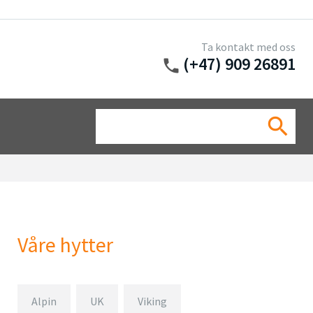
Ta kontakt med oss
(+47) 909 26891
phone
Sea
search
for:
Våre hytter
Alpin
UK
Viking