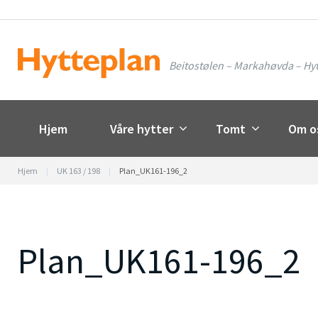
Skip
to
content
Beitostølen – Markahøvda – Hyt
Hjem
Våre hytter
Tomt
Om o
Hjem
|
UK 163 / 198
|
Plan_UK161-196_2
Plan_UK161-196_2