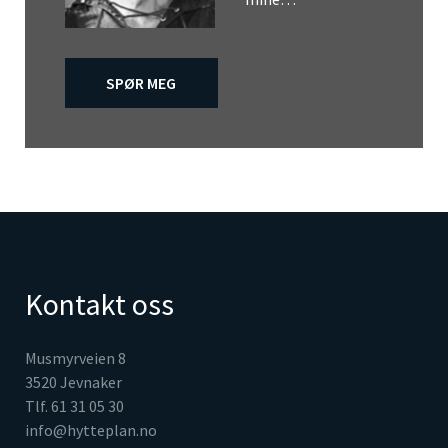
SPØR MEG
Kontakt oss
Musmyrveien 8
3520 Jevnaker
Tlf. 61 31 05 30
info@hytteplan.no