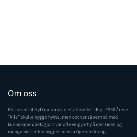
Om oss
Historien til Hytteplan startet allerede tidlig i 1960 årene.
”Alle” skulle bygge hytte, men det var så som så med
kunnskapen. Selvgjort var ofte velgjort på den tiden og
mange hytter ble bygget med artige vinkler og