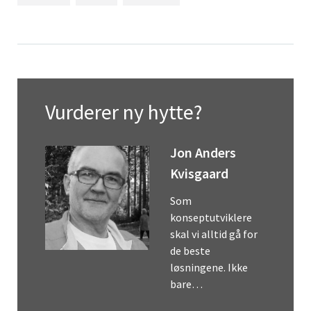
Vurderer ny hytte?
Jon Anders
Kvisgaard
Som
konseptutviklere
skal vi alltid gå for
de beste
løsningene. Ikke
bare…