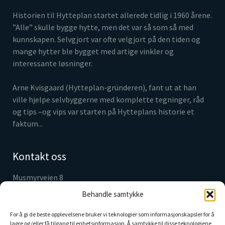
Historien til Hytteplan startet allerede tidlig i 1960 årene.
”Alle” skulle bygge hytte, men det var så som så med
kunnskapen. Selvgjort var ofte velgjort på den tiden og
mange hytter ble bygget med artige vinkler og
interessante løsninger.
Arne Kvisgaard (Hytteplan-gründeren), fant ut at han
ville hjelpe selvbyggerne med komplette tegninger, råd
og tips –og vips var starten på Hytteplans historie et
faktum...
Kontakt oss
Musmyrveien 8
3520 Jevnaker
Behandle samtykke
Tlf. 61 31 05 30
info@hytteplan.no
For å gi de beste opplevelsene bruker vi teknologier som informasjonskapsler for å
lagre og/eller få tilgang til enhetsinformasjon. Å samtykke til disse teknologiene