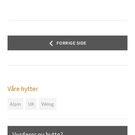
Innleggsnavigasjon
FORRIGE SIDE
Våre hytter
Alpin
UK
Viking
Vurderer ny hytte?