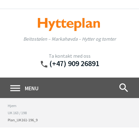
Skip
to
content
Beitostølen – Markahøvda – Hytter og tomter
Ta kontakt med oss
(+47) 909 26891
phone
search
MENU
Hjem
UK 163 / 198
Plan_UK161-196_9