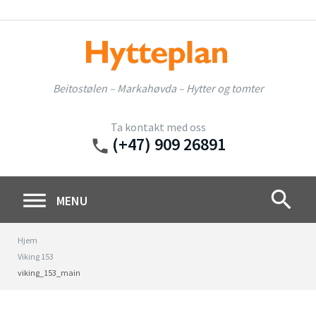
Skip
to
content
Beitostølen – Markahøvda – Hytter og tomter
Ta kontakt med oss
(+47) 909 26891
phone
search
MENU
Hjem
Viking 153
viking_153_main