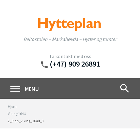
Skip
to
content
Beitostølen – Markahøvda – Hytter og tomter
Ta kontakt med oss
(+47) 909 26891
phone
search
MENU
Hjem
Viking 164U
2_Plan_viking_164u_3