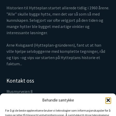
Historien til Hytteplan startet allerede tidlig i 1960 årene.
”Alle” skulle bygge hytte, men det var så som så med
kunnskapen. Selvgjort var ofte velgjort på den tiden og
mange hytter ble bygget med artige vinkler og
interessante løsninger.
Arne Kvisgaard (Hytteplan-gründeren), fant ut at han
ville hjelpe selvbyggerne med komplette tegninger, råd
og tips –og vips var starten på Hytteplans historie et
faktum...
Kontakt oss
Musmyrveien 8
3520 Jevnaker
Behandle samtykke
Tlf. 61 31 05 30
info@hytteplan.no
For å gi de beste opplevelsene bruker vi teknologier som informasjonskapsler for å
lagre og/eller få tilgang til enhetsinformasjon. Å samtykke til disse teknologiene