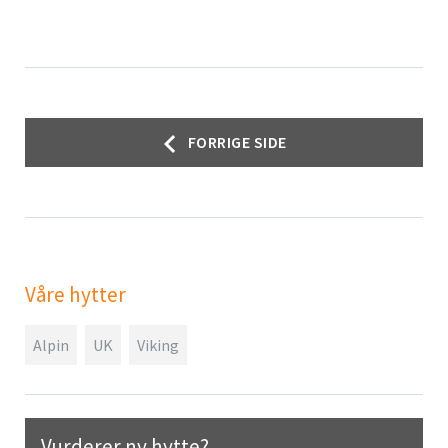
Innleggsnavigasjon
FORRIGE SIDE
Våre hytter
Alpin
UK
Viking
Vurderer ny hytte?