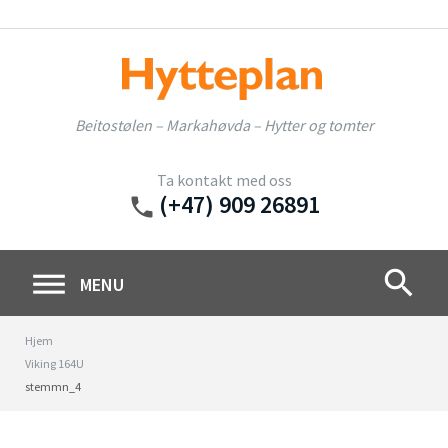
Skip
to
content
Beitostølen – Markahøvda – Hytter og tomter
Ta kontakt med oss
(+47) 909 26891
phone
search
MENU
Hjem
Viking 164U
stemmn_4