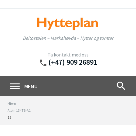
Skip
to
content
Beitostølen – Markahøvda – Hytter og tomter
Ta kontakt med oss
(+47) 909 26891
phone
search
MENU
Hjem
Alpin 134TS-A1
19