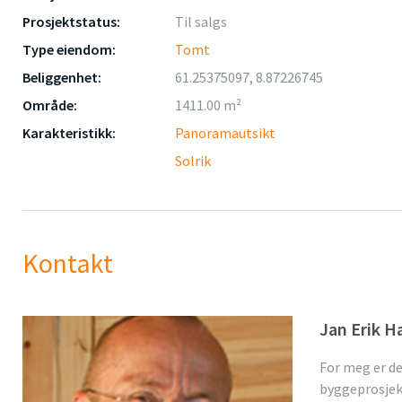
Prosjektstatus:
Til salgs
Type eiendom:
Tomt
Beliggenhet:
61.25375097, 8.87226745
Område:
1411.00 m²
Karakteristikk:
Panoramautsikt
Solrik
Kontakt
Jan Erik H
For meg er de
byggeprosjek