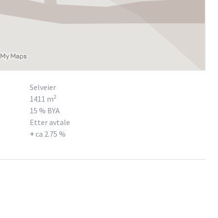
Selveier
2
1411 m
15 % BYA
Etter avtale
+
ca 2.75 %