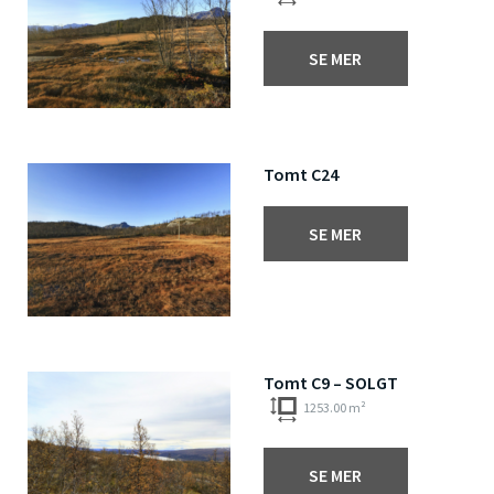
SE MER
Tomt C24
SE MER
Tomt C9 – SOLGT
1253.00 m²
SE MER