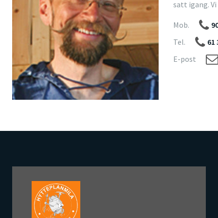
satt igang. Vi
Mob.
90
Tel.
61 
E-post