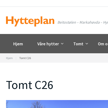
Skip
to
content
Beitostølen – Markahøvda – Hyt
Hjem
Våre hytter
Tomt
Om o
Hjem
|
Tomt C26
Tomt C26