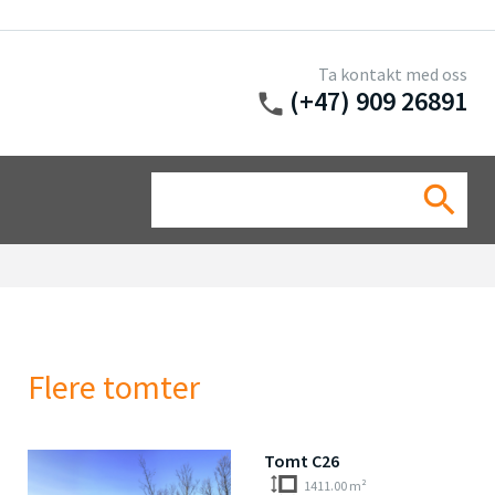
Ta kontakt med oss
(+47) 909 26891
phone
Sea
search
for:
Flere tomter
Tomt C26
1411.00 m²