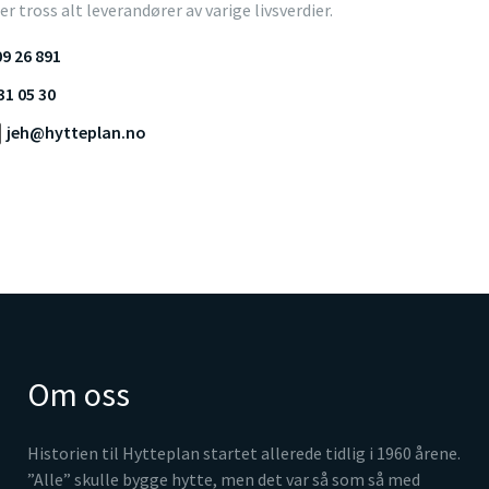
 er tross alt leverandører av varige livsverdier.
9 26 891
31 05 30
jeh@hytteplan.no
Om oss
Historien til Hytteplan startet allerede tidlig i 1960 årene.
”Alle” skulle bygge hytte, men det var så som så med