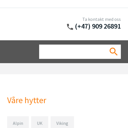
Ta kontakt med oss
(+47) 909 26891
phone
Sea
search
for:
Våre hytter
Alpin
UK
Viking