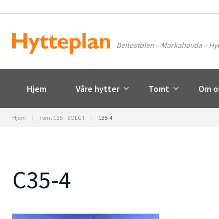
Skip
to
content
Beitostølen – Markahøvda – Hyt
Hjem
Våre hytter
Tomt
Om o
Hjem
|
Tomt C35 – SOLGT
|
C35-4
C35-4