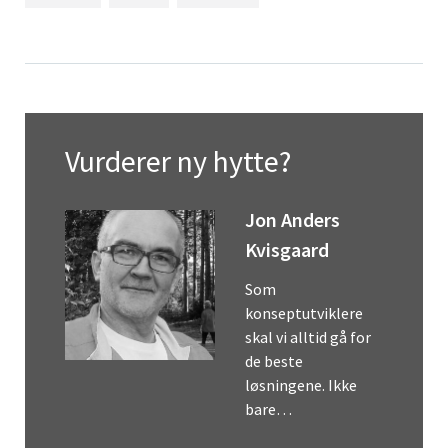
Vurderer ny hytte?
Jon Anders
Kvisgaard
Som
konseptutviklere
skal vi alltid gå for
de beste
løsningene. Ikke
bare…