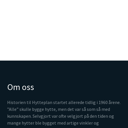
Om oss
Historien til Hytteplan startet allerede tidlig i 1960 årene.
”Alle” skulle bygge hytte, men det var så som så med
kunnskapen. Selvgjort var ofte velgjort på den tiden og
mange hytter ble bygget med artige vinkler og