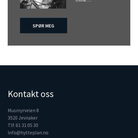
SPØR MEG
Kontakt oss
Musmyrveien 8
3520 Jevnaker
Tlf. 61 31 05 30
info@hytteplan.no