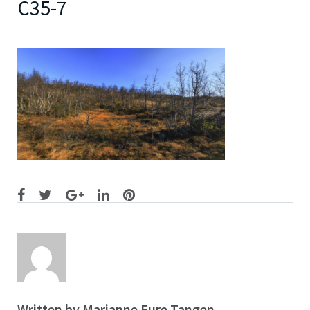
C35-7
Facebook
Twitter
Google+
LinkedIn
Pinterest
Written by
Marianne Fure Tangen