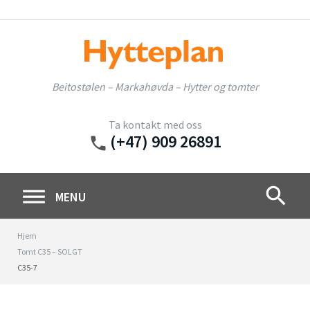
Skip
to
content
Beitostølen – Markahøvda – Hytter og tomter
Ta kontakt med oss
(+47) 909 26891
phone
search
MENU
Hjem
Tomt C35 – SOLGT
C35-7