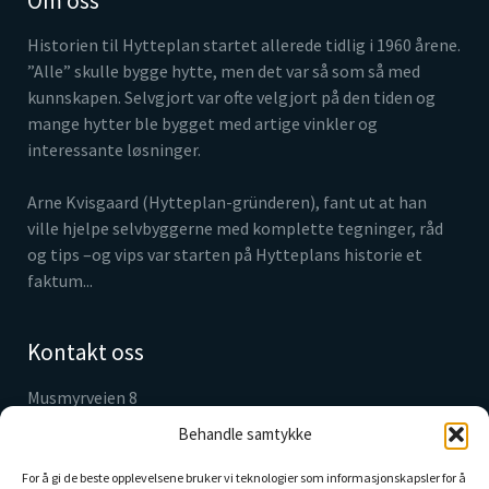
Om oss
Historien til Hytteplan startet allerede tidlig i 1960 årene.
”Alle” skulle bygge hytte, men det var så som så med
kunnskapen. Selvgjort var ofte velgjort på den tiden og
mange hytter ble bygget med artige vinkler og
interessante løsninger.
Arne Kvisgaard (Hytteplan-gründeren), fant ut at han
ville hjelpe selvbyggerne med komplette tegninger, råd
og tips –og vips var starten på Hytteplans historie et
faktum...
Kontakt oss
Musmyrveien 8
3520 Jevnaker
Behandle samtykke
Tlf. 61 31 05 30
info@hytteplan.no
For å gi de beste opplevelsene bruker vi teknologier som informasjonskapsler for å