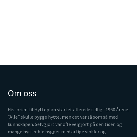
Om oss
Historien til Hytteplan startet allerede tidlig i 1960 årene.
”Alle” skulle bygge hytte, men det var så som så med
kunnskapen. Selvgjort var ofte velgjort på den tiden og
mange hytter ble bygget med artige vinkler og