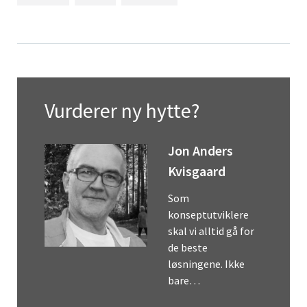
Vurderer ny hytte?
Jon Anders
Kvisgaard
Som
konseptutviklere
skal vi alltid gå for
de beste
løsningene. Ikke
bare…