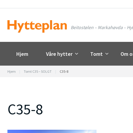
Skip
to
content
Beitostølen – Markahøvda – Hyt
Hjem
Våre hytter
Tomt
Om o
Hjem
|
Tomt C35 – SOLGT
|
C35-8
C35-8