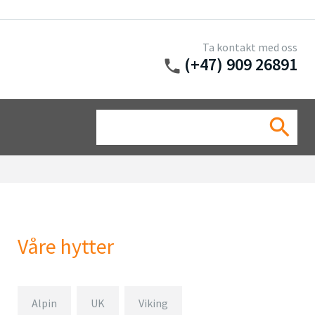
Ta kontakt med oss
(+47) 909 26891
phone
Sea
search
for:
Våre hytter
Alpin
UK
Viking