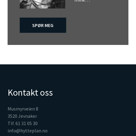
SPØR MEG
Kontakt oss
Musmyrveien 8
3520 Jevnaker
Tlf. 61 31 05 30
info@hytteplan.no