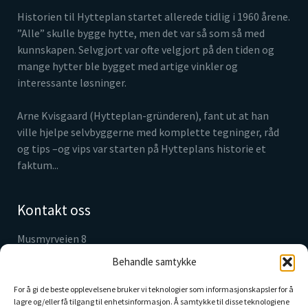
Historien til Hytteplan startet allerede tidlig i 1960 årene.
”Alle” skulle bygge hytte, men det var så som så med
kunnskapen. Selvgjort var ofte velgjort på den tiden og
mange hytter ble bygget med artige vinkler og
interessante løsninger.
Arne Kvisgaard (Hytteplan-gründeren), fant ut at han
ville hjelpe selvbyggerne med komplette tegninger, råd
og tips –og vips var starten på Hytteplans historie et
faktum...
Kontakt oss
Musmyrveien 8
3520 Jevnaker
Behandle samtykke
Tlf. 61 31 05 30
info@hytteplan.no
For å gi de beste opplevelsene bruker vi teknologier som informasjonskapsler for å
lagre og/eller få tilgang til enhetsinformasjon. Å samtykke til disse teknologiene