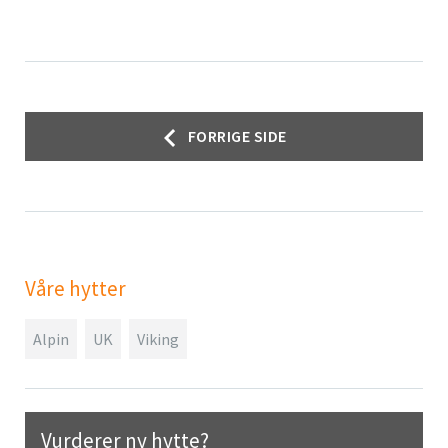
Innleggsnavigasjon
FORRIGE SIDE
Våre hytter
Alpin
UK
Viking
Vurderer ny hytte?