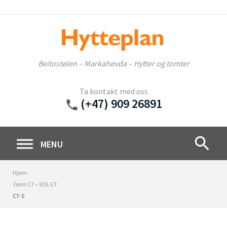
Skip
to
content
Beitostølen – Markahøvda – Hytter og tomter
Ta kontakt med oss
(+47) 909 26891
phone
search
MENU
Hjem
Tomt C7 – SOLGT
C7-5