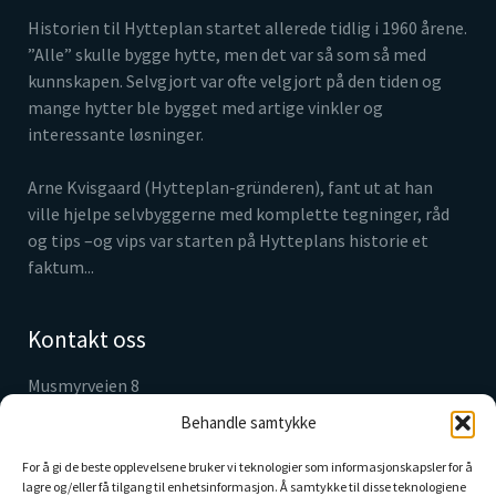
Historien til Hytteplan startet allerede tidlig i 1960 årene.
”Alle” skulle bygge hytte, men det var så som så med
kunnskapen. Selvgjort var ofte velgjort på den tiden og
mange hytter ble bygget med artige vinkler og
interessante løsninger.
Arne Kvisgaard (Hytteplan-gründeren), fant ut at han
ville hjelpe selvbyggerne med komplette tegninger, råd
og tips –og vips var starten på Hytteplans historie et
faktum...
Kontakt oss
Musmyrveien 8
3520 Jevnaker
Behandle samtykke
Tlf. 61 31 05 30
info@hytteplan.no
For å gi de beste opplevelsene bruker vi teknologier som informasjonskapsler for å
lagre og/eller få tilgang til enhetsinformasjon. Å samtykke til disse teknologiene