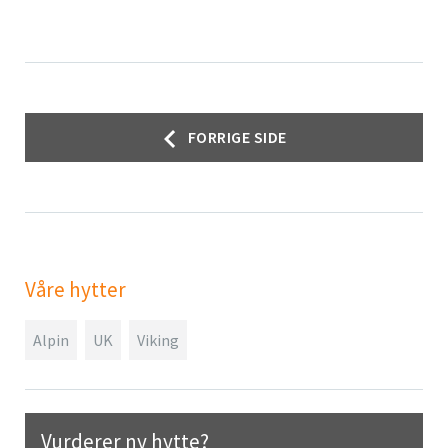
Innleggsnavigasjon
FORRIGE SIDE
Våre hytter
Alpin
UK
Viking
Vurderer ny hytte?