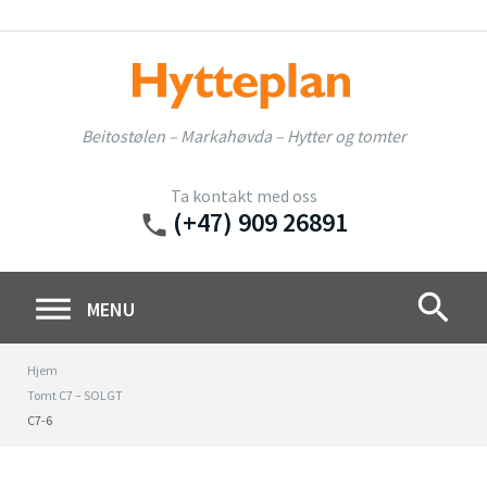
Skip
to
content
Beitostølen – Markahøvda – Hytter og tomter
Ta kontakt med oss
(+47) 909 26891
phone
search
MENU
Hjem
Tomt C7 – SOLGT
C7-6