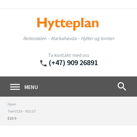
Skip
to
content
Beitostølen – Markahøvda – Hytter og tomter
Ta kontakt med oss
(+47) 909 26891
phone
search
MENU
Hjem
Tomt E10 – SOLGT
E10-5