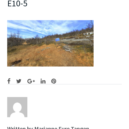
E10-5
Facebook
Twitter
Google+
LinkedIn
Pinterest
Written by
Marianne Fure Tangen