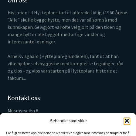
Om oss
Historien til Hytteplan startet allerede tidlig i 1960 årene.
”Alle” skulle bygge hytte, men det var så som så med
kunnskapen. Selvgjort var ofte velgjort på den tiden og
mange hytter ble bygget med artige vinkler og
interessante løsninger.
Arne Kvisgaard (Hytteplan-gründeren), fant ut at han
ville hjelpe selvbyggerne med komplette tegninger, råd
og tips –og vips var starten på Hytteplans historie et
faktum...
Kontakt oss
Musmyrveien 8
3520 Jevnaker
Behandle samtykke
Tlf. 61 31 05 30
info@hytteplan.no
For å gi de beste opplevelsene bruker vi teknologier som informasjonskapsler for å