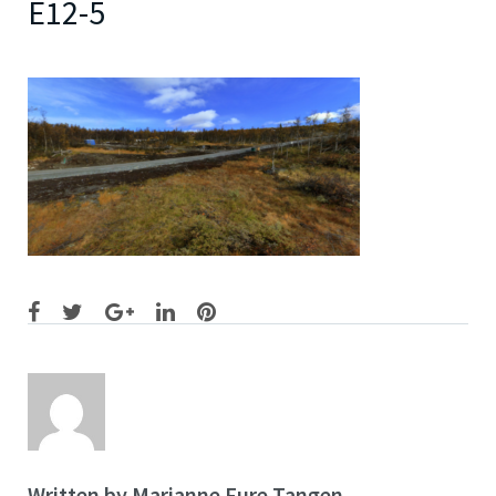
E12-5
Facebook
Twitter
Google+
LinkedIn
Pinterest
Written by
Marianne Fure Tangen