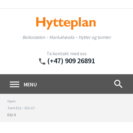
Skip
to
content
Beitostølen – Markahøvda – Hytter og tomter
Ta kontakt med oss
(+47) 909 26891
phone
search
MENU
Hjem
Tomt E12 – SOLGT
E12-5