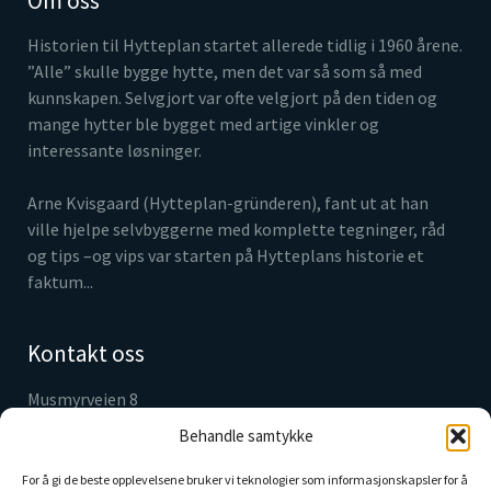
Om oss
Historien til Hytteplan startet allerede tidlig i 1960 årene.
”Alle” skulle bygge hytte, men det var så som så med
kunnskapen. Selvgjort var ofte velgjort på den tiden og
mange hytter ble bygget med artige vinkler og
interessante løsninger.
Arne Kvisgaard (Hytteplan-gründeren), fant ut at han
ville hjelpe selvbyggerne med komplette tegninger, råd
og tips –og vips var starten på Hytteplans historie et
faktum...
Kontakt oss
Musmyrveien 8
3520 Jevnaker
Behandle samtykke
Tlf. 61 31 05 30
info@hytteplan.no
For å gi de beste opplevelsene bruker vi teknologier som informasjonskapsler for å