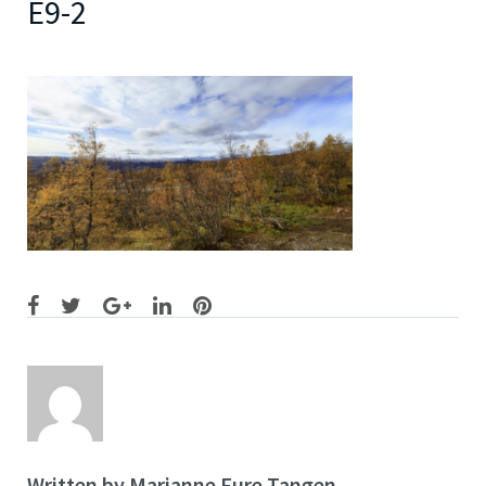
E9-2
Facebook
Twitter
Google+
LinkedIn
Pinterest
Written by
Marianne Fure Tangen