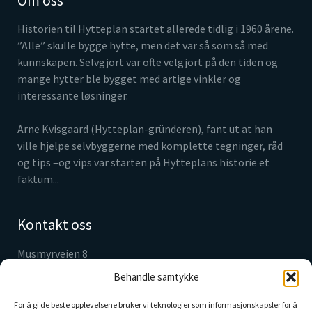
Om oss
Historien til Hytteplan startet allerede tidlig i 1960 årene.
”Alle” skulle bygge hytte, men det var så som så med
kunnskapen. Selvgjort var ofte velgjort på den tiden og
mange hytter ble bygget med artige vinkler og
interessante løsninger.
Arne Kvisgaard (Hytteplan-gründeren), fant ut at han
ville hjelpe selvbyggerne med komplette tegninger, råd
og tips –og vips var starten på Hytteplans historie et
faktum...
Kontakt oss
Musmyrveien 8
3520 Jevnaker
Behandle samtykke
Tlf. 61 31 05 30
info@hytteplan.no
For å gi de beste opplevelsene bruker vi teknologier som informasjonskapsler for å