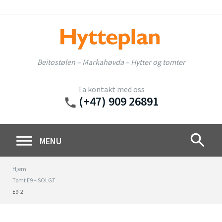
Skip
to
content
Beitostølen – Markahøvda – Hytter og tomter
Ta kontakt med oss
(+47) 909 26891
phone
search
MENU
Hjem
Tomt E9 – SOLGT
E9-2