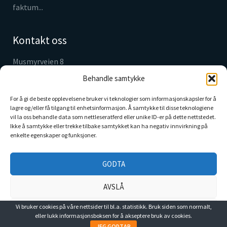
faktum...
Kontakt oss
Musmyrveien 8
3520 Jevnaker
Behandle samtykke
Tlf. 61 31 05 30
info@hytteplan.no
For å gi de beste opplevelsene bruker vi teknologier som informasjonskapsler for å
lagre og/eller få tilgang til enhetsinformasjon. Å samtykke til disse teknologiene
vil la oss behandle data som nettleseratferd eller unike ID-er på dette nettstedet.
Webcam Markahøvda
Ikke å samtykke eller trekke tilbake samtykket kan ha negativ innvirkning på
enkelte egenskaper og funksjoner.
Sjekk vær, utsikt og se live fra området HER
GODTA
AVSLÅ
Vi bruker cookies på våre nettsider til bl.a. statistikk. Bruk siden som normalt,
SE PREFERANSER
© 2026.
eller lukk informasjonsboksen for å akseptere bruk av cookies.
JEG GODTAR