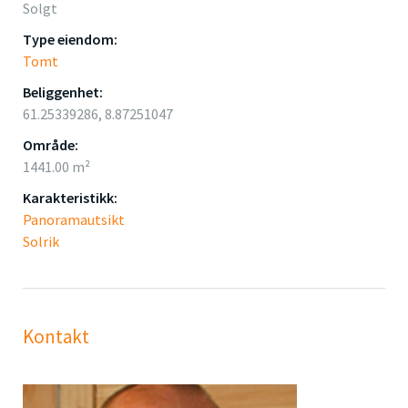
Solgt
Type eiendom:
Tomt
Beliggenhet:
61.25339286, 8.87251047
Område:
1441.00 m²
Karakteristikk:
Panoramautsikt
Solrik
Kontakt