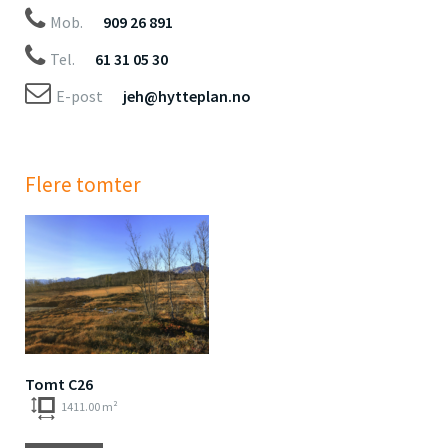
Mob.
909 26 891
Tel.
61 31 05 30
E-post
jeh@hytteplan.no
Flere tomter
Tomt C26
1411.00 m²