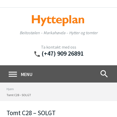
Skip
to
content
Beitostølen – Markahøvda – Hytter og tomter
Ta kontakt med oss
(+47) 909 26891
phone
search
MENU
Hjem
Tomt C28 – SOLGT
Tomt C28 – SOLGT