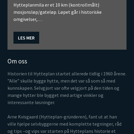
Hytteplanmila er et 10 km (kontrollmålt)
mosjonsløp/gateløp. Løpet går i historiske
omgivelser,…
LES MER
Om oss
Historien til Hytteplan startet allerede tidlig i 1960 årene.
”Alle” skulle bygge hytte, men det var så som så med
kunnskapen. Selvgjort var ofte velgjort på den tiden og
mange hytter ble bygget med artige vinkler og
interessante løsninger.
Arne Kvisgaard (Hytteplan-gründeren), fant ut at han
ville hjelpe selvbyggerne med komplette tegninger, råd
og tips –og vips var starten på Hytteplans historie et