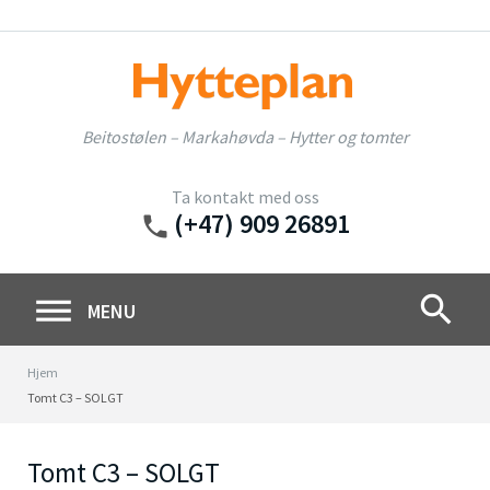
Skip
to
content
Beitostølen – Markahøvda – Hytter og tomter
Ta kontakt med oss
(+47) 909 26891
phone
search
MENU
Hjem
Tomt C3 – SOLGT
Tomt C3 – SOLGT