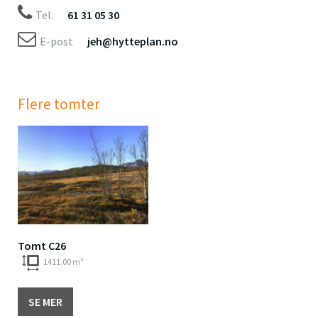
Tel.
61 31 05 30
E-post
jeh@hytteplan.no
Flere tomter
Tomt C26
1411.00 m²
SE MER