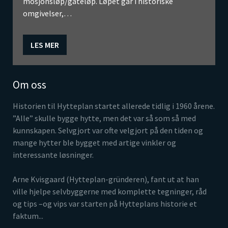
mosjonsløp/gateløp. Løpet går i historiske
omgivelser,…
LES MER
Om oss
Historien til Hytteplan startet allerede tidlig i 1960 årene.
”Alle” skulle bygge hytte, men det var så som så med
kunnskapen. Selvgjort var ofte velgjort på den tiden og
mange hytter ble bygget med artige vinkler og
interessante løsninger.
Arne Kvisgaard (Hytteplan-gründeren), fant ut at han
ville hjelpe selvbyggerne med komplette tegninger, råd
og tips –og vips var starten på Hytteplans historie et
faktum...