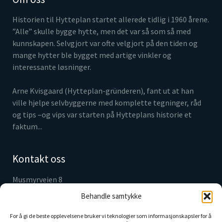
Historien til Hytteplan startet allerede tidlig i 1960 årene.
”Alle” skulle bygge hytte, men det var så som så med
kunnskapen. Selvgjort var ofte velgjort på den tiden og
mange hytter ble bygget med artige vinkler og
interessante løsninger.
Arne Kvisgaard (Hytteplan-gründeren), fant ut at han
ville hjelpe selvbyggerne med komplette tegninger, råd
og tips –og vips var starten på Hytteplans historie et
faktum...
Kontakt oss
Musmyrveien 8
3520 Jevnaker
Behandle samtykke
Tlf. 61 31 05 30
info@hytteplan.no
For å gi de beste opplevelsene bruker vi teknologier som informasjonskapsler for å