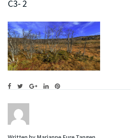
C3- 2
Facebook
Twitter
Google+
LinkedIn
Pinterest
Written by
Marianne Fure Tangen