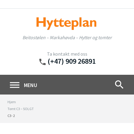
Skip
to
content
Beitostølen – Markahøvda – Hytter og tomter
Ta kontakt med oss
(+47) 909 26891
phone
search
MENU
Hjem
Tomt C3 – SOLGT
C3- 2