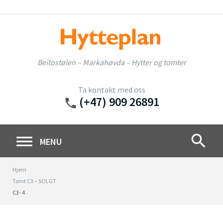
Skip
to
content
Beitostølen – Markahøvda – Hytter og tomter
Ta kontakt med oss
(+47) 909 26891
phone
search
MENU
Hjem
Tomt C3 – SOLGT
C3- 4