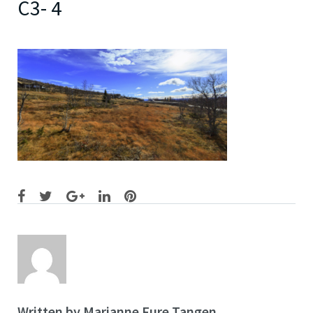
C3- 4
Facebook
Twitter
Google+
LinkedIn
Pinterest
Written by
Marianne Fure Tangen