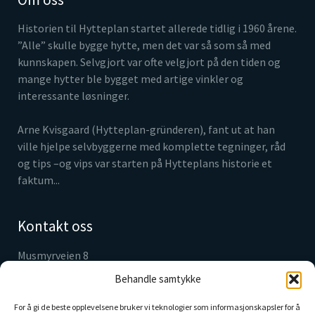
Historien til Hytteplan startet allerede tidlig i 1960 årene.
”Alle” skulle bygge hytte, men det var så som så med
kunnskapen. Selvgjort var ofte velgjort på den tiden og
mange hytter ble bygget med artige vinkler og
interessante løsninger.
Arne Kvisgaard (Hytteplan-gründeren), fant ut at han
ville hjelpe selvbyggerne med komplette tegninger, råd
og tips –og vips var starten på Hytteplans historie et
faktum...
Kontakt oss
Musmyrveien 8
3520 Jevnaker
Behandle samtykke
Tlf. 61 31 05 30
info@hytteplan.no
For å gi de beste opplevelsene bruker vi teknologier som informasjonskapsler for å