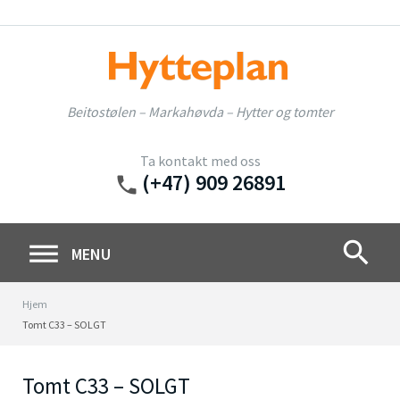
Skip
to
content
Beitostølen – Markahøvda – Hytter og tomter
Ta kontakt med oss
(+47) 909 26891
phone
search
MENU
Hjem
Tomt C33 – SOLGT
Tomt C33 – SOLGT