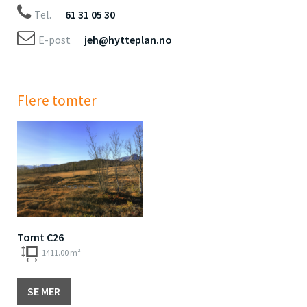
Tel.
61 31 05 30
E-post
jeh@hytteplan.no
Flere tomter
Tomt C26
1411.00 m²
SE MER