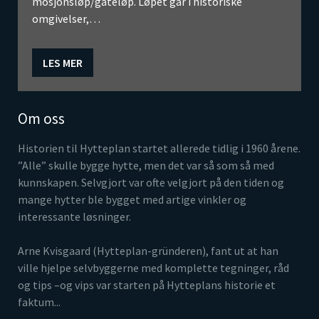
mosjonsløp/gateløp. Løpet går i historiske
omgivelser,…
LES MER
Om oss
Historien til Hytteplan startet allerede tidlig i 1960 årene.
”Alle” skulle bygge hytte, men det var så som så med
kunnskapen. Selvgjort var ofte velgjort på den tiden og
mange hytter ble bygget med artige vinkler og
interessante løsninger.
Arne Kvisgaard (Hytteplan-gründeren), fant ut at han
ville hjelpe selvbyggerne med komplette tegninger, råd
og tips –og vips var starten på Hytteplans historie et
faktum...