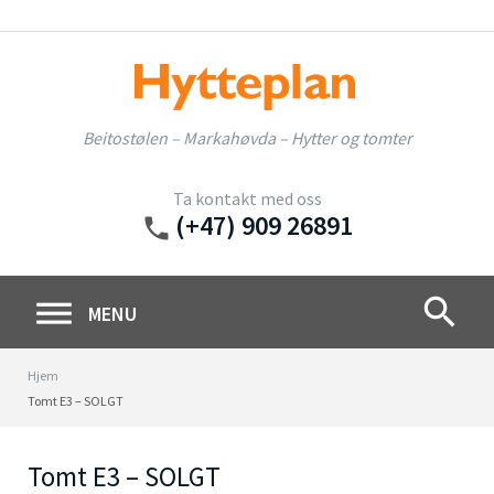
Skip
to
content
Beitostølen – Markahøvda – Hytter og tomter
Ta kontakt med oss
(+47) 909 26891
phone
search
MENU
Hjem
Tomt E3 – SOLGT
Tomt E3 – SOLGT