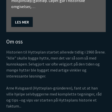
mosjonsløp/gateløp. Løpet går i historiske
omgivelser,…
LES MER
Om oss
Historien til Hytteplan startet allerede tidlig i 1960 årene.
”Alle” skulle bygge hytte, men det var så som så med
kunnskapen. Selvgjort var ofte velgjort på den tiden og
mange hytter ble bygget med artige vinkler og
interessante løsninger.
Arne Kvisgaard (Hytteplan-gründeren), fant ut at han
ville hjelpe selvbyggerne med komplette tegninger, råd
og tips –og vips var starten på Hytteplans historie et
faktum...