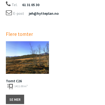
Tel.
61 31 05 30
E-post
jeh@hytteplan.no
Flere tomter
Tomt C26
1411.00 m²
SE MER