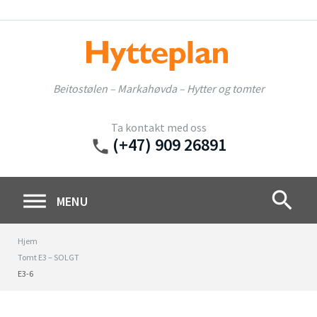
Skip
to
content
Beitostølen – Markahøvda – Hytter og tomter
Ta kontakt med oss
(+47) 909 26891
phone
search
MENU
Hjem
Tomt E3 – SOLGT
E3-6