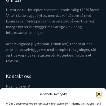
Om oss
Historien til Hytteplan startet allerede tidlig i 1960 årene.
”Alle” skulle bygge hytte, men det var så som så med
kunnskapen. Selvgjort var ofte velgjort på den tiden og
mange hytter ble bygget med artige vinkler og
interessante løsninger.
Arne Kvisgaard (Hytteplan-gründeren), fant ut at han
ville hjelpe selvbyggerne med komplette tegninger, råd
og tips –og vips var starten på Hytteplans historie et
faktum...
Kontakt oss
Musmyrveien 8
3520 Jevnaker
Behandle samtykke
Tlf. 61 31 05 30
info@hytteplan.no
For å gi de beste opplevelsene bruker vi teknologier som informasjonskapsler for å