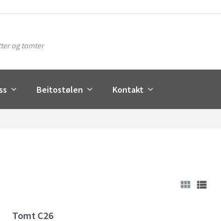
ter og tomter
ss
Beitostølen
Kontakt
GRID
LIS
Tomt C26