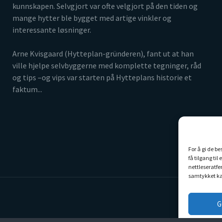
kunnskapen. Selvgjort var ofte velgjort på den tiden og
mange hytter ble bygget med artige vinkler og
interessante løsninger.
Arne Kvisgaard (Hytteplan-gründeren), fant ut at han
ville hjelpe selvbyggerne med komplette tegninger, råd
og tips –og vips var starten på Hytteplans historie et
faktum...
For å gi de b
få tilgang ti
nettleseratfer
samtykket ka
G