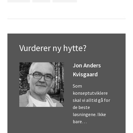
Vurderer ny hytte?
Jon Anders
Kvisgaard
Som
konseptutviklere
skal vi alltid gå for
de beste
løsningene. Ikke
bare…