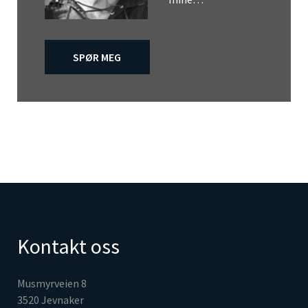
SPØR MEG
Kontakt oss
Musmyrveien 8
3520 Jevnaker