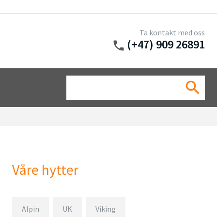
Ta kontakt med oss
(+47) 909 26891
phone
Sea
search
for:
Våre hytter
T
Alpin
UK
Viking