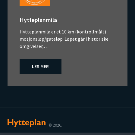
Hytteplanmila
Hytteplanmila er et 10 km (kontrollmålt)
mosjonsløp/gateløp. Løpet går i historiske
omgivelser,…
LES MER
© 2026.