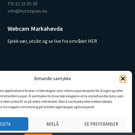
Tlf. 61 31 05 30
info@hytteplan.no
Webcam Markahøvda
Sjekk vær, utsikt og se live fra området HER
Behandle samtykke
este opplevelsene bruker vi teknologier som informasjonskapsler for å lagre og/eller
l enhetsinformasjon. Å samtykke til disse teknologiene vil la oss behandle data som
d eller unike ID-er på dette nettstedet. Ikke å samtykke eller trekke tilbake
n ha negativ innvirkning på enkelte egenskaper og funksjoner.
ODTA
AVSLÅ
SE PREFERANSER